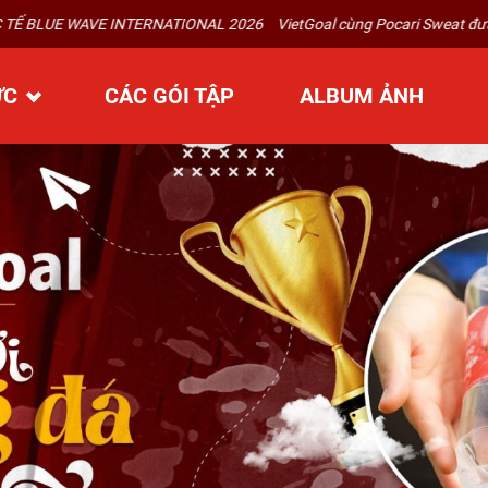
TERNATIONAL 2026
VietGoal cùng Pocari Sweat đưa Giấc Mơ Bóng Đá N
ỨC
CÁC GÓI TẬP
ALBUM ẢNH