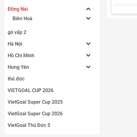
19.07.2026:
Đồng Nai
một bàn th
Biên Hoà
gò vấp 2
Hà Nội
Hồ Chí Minh
Hưng Yên
VietGoal T
thủ đức
Thanh Bình
14.09.2025:
VIETGOAL CUP 2026
tham gia 2 
quyết tâm ti
VietGoal Super Cup 2025
quang
VietGoal Super Cup 2026
VietGoal Thủ Đức 5