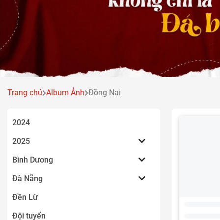
Trang chủ
Album Ảnh
Đồng Nai
2024
2025
Bình Dương
Đà Nẵng
Đền Lừ
VietGoal T
Đội tuyển
Thanh Bình