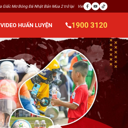
hật Bản Mùa 2 trở lại
VietGoal Cổ Nhuế – Sân Cổ Nhuế – Sáng 30
1900 3120
VIDEO HUẤN LUYỆN