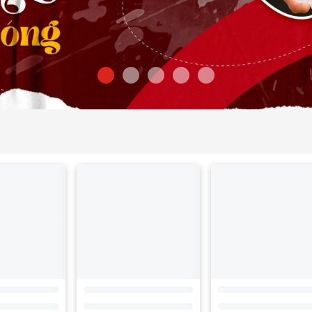
ân Hiệp – Sân
Vietgoal Bình Đa – Sân
VietGoal Biên Hòa 
 – Chiều
A29 – Chiều 23.05.2026:
Hoa Lư – Chiều