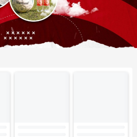
– Sân
VietGoal Tân Hiệp – Sân
VietGoal Bình Đa – Sân
Thanh Bình – Chiều
A29 – Chiều 13.12.2025: