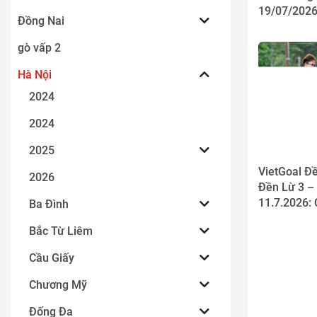
19/07/2026
Đồng Nai
CƯỜI RỘN
NGÀY THI 
gò vấp 2
VIETGOAL 
Hà Nội
2024
2024
2025
VietGoal Đ
2026
Đền Lừ 3 –
11.7.2026:
Ba Đình
HÀO HỨNG 
Bắc Từ Liêm
TRONG BUỔ
KHÁNG
Cầu Giấy
Chương Mỹ
Đống Đa