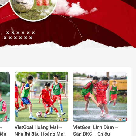
–
VietGoal Hoàng Mai –
VietGoal Linh Đàm –
iều
Nhà thi đấu Hoàng Mai
Sân BKC – Chiều