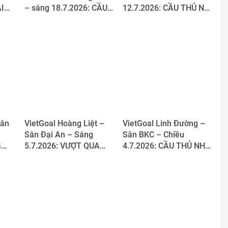
I
– sáng 18.7.2026: CẦU
12.7.2026: CẦU THỦ NHÍ
THỦ NHÍ PHỐI HỢP ĂN
HĂNG SAY ĐỘI MƯA
ÊN…
Ý, TỰ TIN CHINH PHỤC
TẬP LUYỆN, NHIỆT
KHUNG THÀNH
HUYẾT CHƯA BAO GIỜ
“TẮT”
Sân
VietGoal Hoàng Liệt –
VietGoal Linh Đường –
Sân Đại An – Sáng
Sân BKC – Chiều
G
5.7.2026: VƯỢT QUA
4.7.2026: CẦU THỦ NHÍ
G
MARKER, CHINH PHỤC
KHÉO LÉO CHINH PHỤC
KHUNG THÀNH
ĐƯỜNG DẪN BÓNG QUA
MARKER