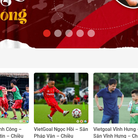
ịnh Công –
VietGoal Ngọc Hồi – Sân
Vietgoal Vĩnh Hưng 
in – Chiều
Pháp Vân – Chiều
Sân Vĩnh Hưng – Ch