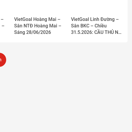
 –
VietGoal Hoàng Mai –
VietGoal Linh Đường –
 –
Sân NTĐ Hoàng Mai –
Sân BKC – Chiều
Sáng 28/06/2026
31.5.2026: CẦU THỦ NHÍ
HÀO HỨNG RÈN LUYỆN
CHUYỀN VÀ NHẬN
BÓNG TẠI SÂN BKC
m