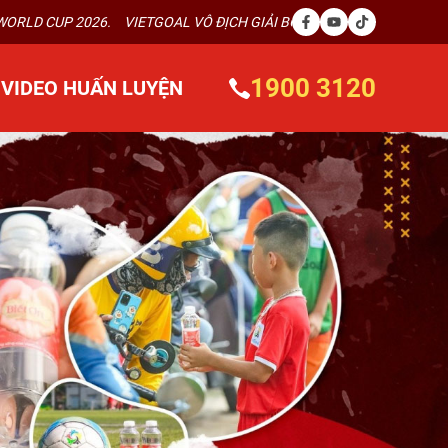
TGOAL VÔ ĐỊCH GIẢI BÓNG ĐÁ QUỐC TẾ BLUE WAVE INTERNATIONAL 
1900 3120
VIDEO HUẤN LUYỆN