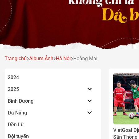
Trang chủ
Album Ảnh
Hà Nội
Hoàng Mai
2024
2025
Bình Dương
Đà Nẵng
Đền Lừ
VietGoal Đ
Đội tuyển
Sân Thông t