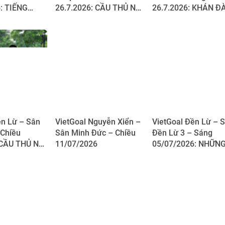
: TIẾNG
26.7.2026: CẦU THỦ NHÍ
26.7.2026: KHÁN ĐÀ
 RÀNG TRONG
HÀO HỨNG RÈN DỨT
ĐẶC BIỆT NHẤT Ở
ĐẤU TẠI
ĐIỂM, SẴN SÀNG
VIETGOAL MANG T
ĐỊNH CÔNG
CHINH PHỤC KHUNG
BỐ MẸ!
THÀNH
ền Lừ – Sân
VietGoal Nguyễn Xiển –
VietGoal Đền Lừ – 
 Chiều
Sân Minh Đức – Chiều
Đền Lừ 3 – Sáng
 CẦU THỦ NHÍ
11/07/2026
05/07/2026: NHỮN
“SO KÈ”
HỌC VIÊN NHÍ HĂN
I TẬP ĐỐI
SAY RÈN LUYỆN KỸ
NĂNG DỨT ĐIỂM