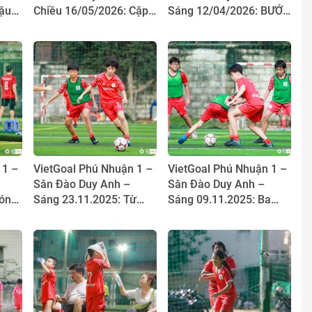
ậu
Chiều 16/05/2026: Cặp
Sáng 12/04/2026: BƯỚC
 HLV
“bài trùng” trên sân Phú
RA KHỎI “VÙNG AN
Nhuận 1
TOÀN” – CÂU CHUYỆN
TỪ SÂN PHÚ NHUẬN 1
 1 –
VietGoal Phú Nhuận 1 –
VietGoal Phú Nhuận 1 –
Sân Đào Duy Anh –
Sân Đào Duy Anh –
Bóng
Sáng 23.11.2025: Từ
Sáng 09.11.2025: Ba
cậu em đứng ngoài đến
anh em nhà “Bảo” và
 1
cặp đôi “ngọn lửa kép”
tình yêu với trái bóng
tròn