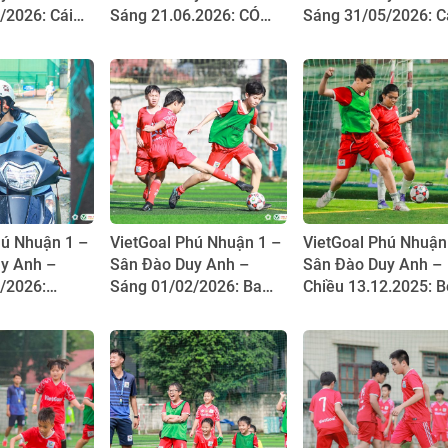
/2026: Cái
Sáng 21.06.2026: CÓ
Sáng 31/05/2026: C
 thắng
NHỮNG NGƯỜI THẦY
học trò đặc biệt của
ĐỨNG TRƯỚC HỌC TRÒ
Anh Duy
ĐỂ DẪN ĐƯỜNG,
NHƯNG HLV KHÔI CHỌN
ĐI BÊN CẠNH
hú Nhuận 1 –
VietGoal Phú Nhuận 1 –
VietGoal Phú Nhuận
y Anh –
Sân Đào Duy Anh –
Sân Đào Duy Anh –
/2026:
Sáng 01/02/2026: Ba
Chiều 13.12.2025: 
ặc biệt ngày
anh em và tinh thần
hồng duy nhất của
tGoal Phú
chiến đấu không ngừng
VietGoal Phú Nhuận
nghỉ