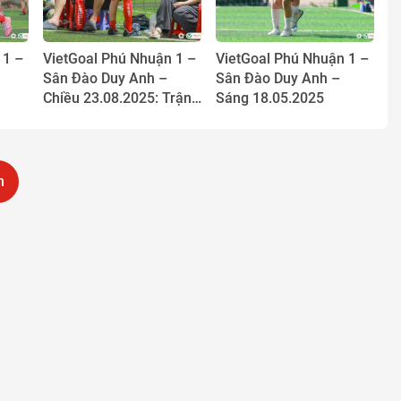
 1 –
VietGoal Phú Nhuận 1 –
VietGoal Phú Nhuận 1 –
Sân Đào Duy Anh –
Sân Đào Duy Anh –
Chiều 23.08.2025: Trận
Sáng 18.05.2025
uy –
đấu chỉ có… hai cầu thủ
à
ỉ
m