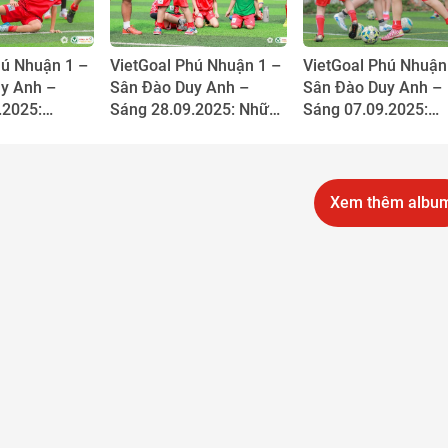
hú Nhuận 1 –
VietGoal Phú Nhuận 1 –
VietGoal Phú Nhuận
y Anh –
Sân Đào Duy Anh –
Sân Đào Duy Anh –
.2025:
Sáng 28.09.2025: Những
Sáng 07.09.2025:
hú Nhuận 1
câu chuyện bên lề sân
Nguyễn Hồ Khang D
đổi màu huy
cỏ
Chiều cao “khủng” v
tinh thần không ngh
Xem thêm albu