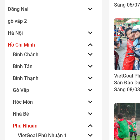
Sáng 05/07
Đồng Nai
ôm sau bàn
gò vấp 2
Hà Nội
Hồ Chí Minh
Bình Chánh
Bình Tân
VietGoal P
Bình Thạnh
Sân Đào Du
Sáng 08/03
Gò Vấp
Nhiệm vụ đ
Hóc Môn
8/3 của Vie
Nhuận 1
Nhà Bè
Phú Nhuận
VietGoal Phú Nhuận 1