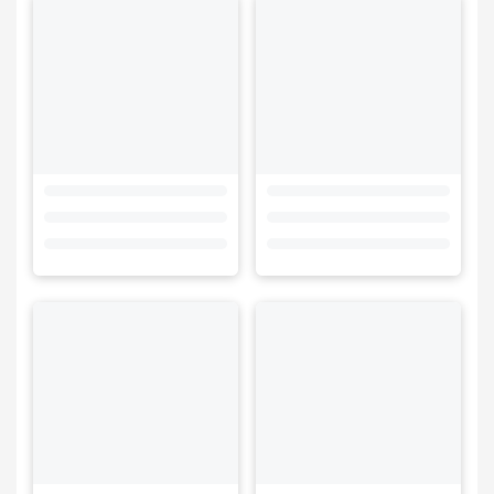
Vietgoal Thủ Đức 2 – Sân
Vietgoal Thủ Đức 2 – Sân
999 – Sáng 05/07/2026:
999 – 07.06.2026: NẮNG
RÈN GIŨA KỸ NĂNG CỐT
SỚM CHỦ NHẬT VÀ
LÕI: BÀI TẬP KIỂM SOÁT
KHOẢNH KHẮC “”THẦY
BÓNG TẠI SÂN 999
TRUYỀN, TRÒ NHẬN””
ĐẦY TẬP TRUNG TẠI SÂN
999!
Vietgoal Thủ Đức 2 – Sân
VietGoal Thủ Đức 2 – Sân