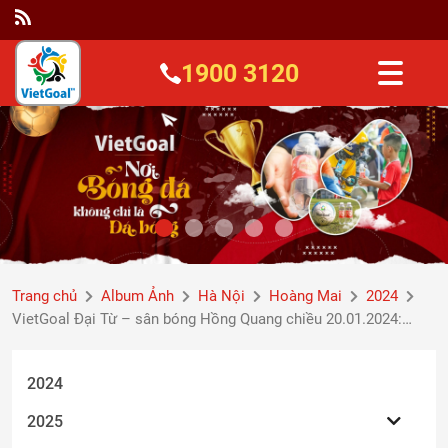
1900 3120
Trang chủ
Album Ảnh
Hà Nội
Hoàng Mai
2024
VietGoal Đại Từ – sân bóng Hồng Quang chiều 20.01.2024:
Dưới ánh đèn, ...
2024
2025