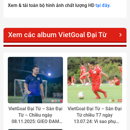
Xem & tải toàn bộ hình ảnh chất lượng HD
tại đây.
Xem các album VietGoal Đại Từ
VietGoal Đại Từ – Sân Đại
VietGoal Đại Từ – Sân Đại
Từ – Chiều ngày
Từ chiều T7 ngày
08.11.2025: GIEO ĐAM
13.07.24: Vì sao phụ
MÊ TRÊN TỪNG THẢM CỎ
huynh nên lựa chọn