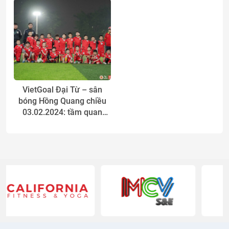
VietGoal là nơi dạy học
bóng đá cho con?
VietGoal Đại Từ – sân
bóng Hồng Quang chiều
03.02.2024: tầm quan
trọng của những trận đấu
giao hữu.