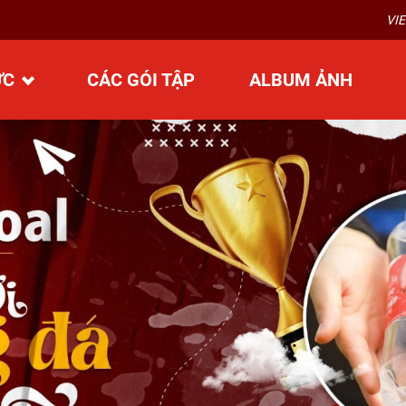
VIETGOAL CUP 2026 – KHU 
ỨC
CÁC GÓI TẬP
ALBUM ẢNH