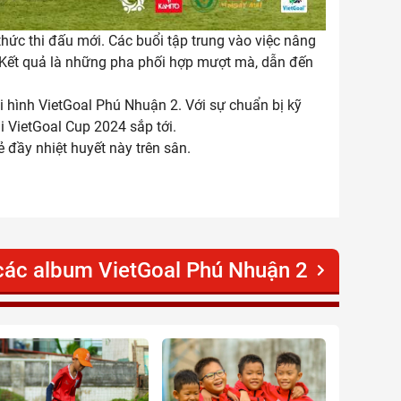
thức thi đấu mới. Các buổi tập trung vào việc nâng
. Kết quả là những pha phối hợp mượt mà, dẫn đến
i hình VietGoal Phú Nhuận 2. Với sự chuẩn bị kỹ
i VietGoal Cup 2024 sắp tới.
 đầy nhiệt huyết này trên sân.
ác album VietGoal Phú Nhuận 2