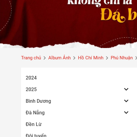
Trang chủ
Album Ảnh
Hồ Chí Minh
Phú Nhuận
2024
2025
Bình Dương
Đà Nẵng
Đền Lừ
Đội tuyển