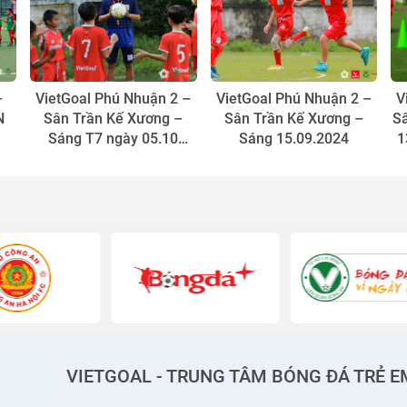
–
VietGoal Phú Nhuận 2 –
VietGoal Phú Nhuận 2 –
V
N
Sân Trần Kế Xương –
Sân Trần Kế Xương –
S
Sáng T7 ngày 05.10
Sáng 15.09.2024
1
2024.
bó
VIETGOAL - TRUNG TÂM BÓNG ĐÁ TRẺ E