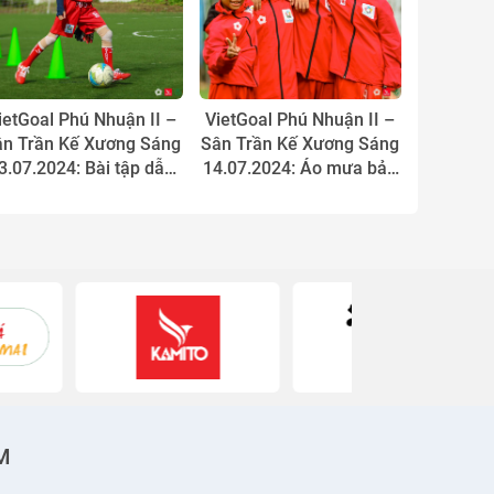
ietGoal Phú Nhuận II –
VietGoal Phú Nhuận II –
ân Trần Kế Xương Sáng
Sân Trần Kế Xương Sáng
3.07.2024: Bài tập dẫn
14.07.2024: Áo mưa bảo
ng qua cột mac cơ của
vệ cầu thủ nhí VietGoal
cầu thủ VietGoal
tập dưới mưa
M