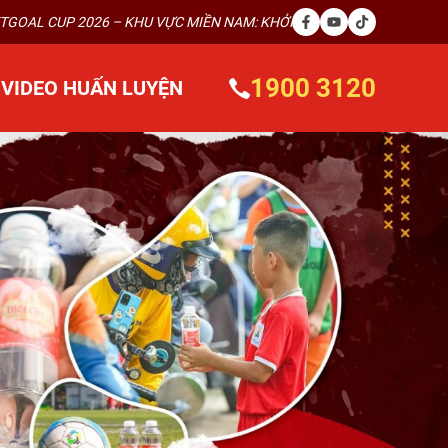
VỰC MIỀN NAM: KHỞI TRANH NGAY SAU FIFA WORLD CUP 2026.
VIET
1900 3120
VIDEO HUẤN LUYỆN