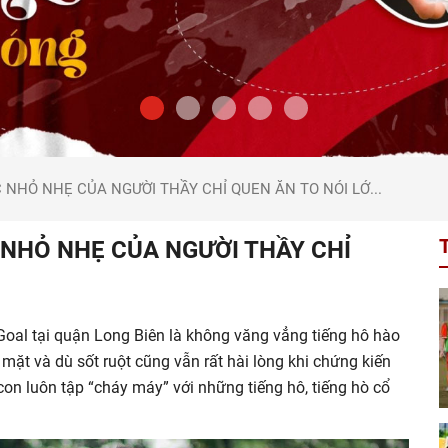
NHỎ NHẸ CỦA NGƯỜI THẦY CHỈ QUEN ĂN TO NÓI LỚ...
NHỎ NHẸ CỦA NGƯỜI THẦY CHỈ
Goal tại quận Long Biên là không văng vẳng tiếng hô hào
ặt và dù sốt ruột cũng vẫn rất hài lòng khi chứng kiến
con luôn tập “cháy máy” với những tiếng hô, tiếng hò cổ