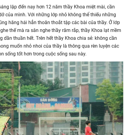
 sáng lập đến nay hơn 12 năm thầy Khoa miệt mài, cần
dở của mình. Với những lớp nhỏ không thể thiếu những
cũng hăng hái hẳn thoăn thoắt tập các bài của thầy. Ở lớp
nghe thế mà ra sân nghe thầy răm rắp, thầy Khoa lạt mềm
 dần thuần hết. Trên hết thầy Khoa chia sẻ: không cần
mong muốn nhỏ nhoi của thầy là thông qua rèn luyện các
con sống tốt hơn trong cuộc sống sau này.