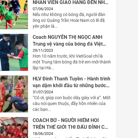
NHÂN VIÊN GIAO HÀNG ĐẾN NHÀ
VÔ ĐỊCH QUỐC GIA.
07/06/2024
Nếu như không có bóng đá, người đàn
ông xứ Quảng Trần Hoài Nam có lẽ đã
yên phận là…
Coach NGUYỄN THỊ NGỌC ANH
Trung vệ vàng của bóng đá Việt
Nam
29/11/2023
Hơn 10 năm trước, khi VietGoal chỉ là
một Trung tâm bóng đá trẻ em mới thành
lập tại Hà…
HLV Đinh Thanh Tuyền - Hành trình
vạn dặm khởi đầu từ những bước
chân
31/07/2024
“Cô ơi, giúp con buộc dây giày với ạ”. Một
câu nói quen thuộc, đầy hồn nhiên của
các bạn…
COACH BƠ - NGƯỜI HIẾM HOI
TRÊN THẾ GIỚI THI ĐẤU ĐỈNH CAO
CẢ Ở SÂN 11 VÀ FUTSAL
18/06/2024