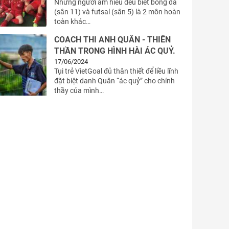
Những người am hiểu đều biết bóng đá
(sân 11) và futsal (sân 5) là 2 môn hoàn
toàn khác…
COACH THI ANH QUÂN - THIÊN
THẦN TRONG HÌNH HÀI ÁC QUỶ.
17/06/2024
Tụi trẻ VietGoal đủ thân thiết để liều lĩnh
đặt biệt danh Quân “ác quỷ” cho chính
thầy của mình…